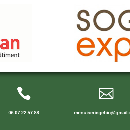


06 07 22 57 88
menuiseriegehin@gmail